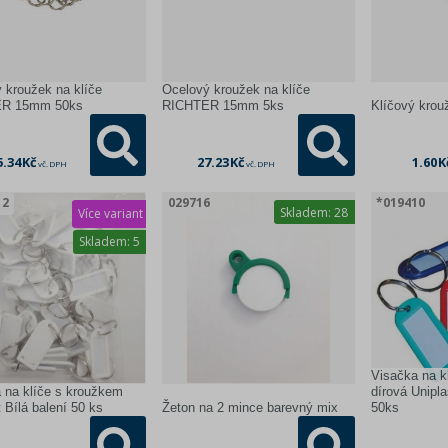
 kroužek na klíče
Ocelový kroužek na klíče
R 15mm 50ks
RICHTER 15mm 5ks
Klíčový krou
5.34 Kč
27.23 Kč
1.60 K
vč. DPH
vč. DPH
12
029716
*019410
Skladem:
28
Více variant
Skladem:
5
Visačka na k
 na klíče s kroužkem
dírová Unipla
t Bílá balení 50 ks
Žeton na 2 mince barevný mix
50ks