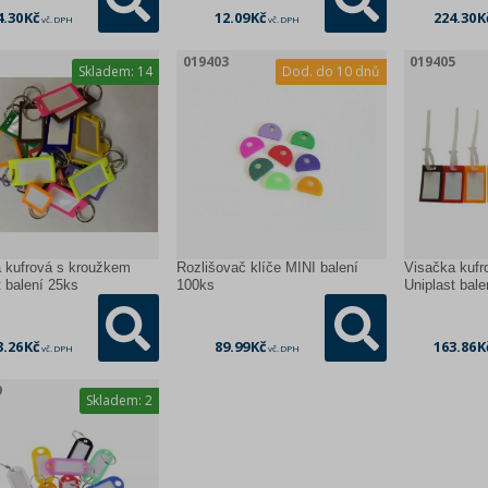
4.30 Kč
12.09 Kč
224.30 K
vč. DPH
vč. DPH
1
019403
019405
Skladem:
14
Dod. do
10 dnů
 kufrová s kroužkem
Rozlišovač klíče MINI balení
Visačka kuf
t balení 25ks
100ks
Uniplast bale
3.26 Kč
89.99 Kč
163.86 K
vč. DPH
vč. DPH
9
Skladem:
2