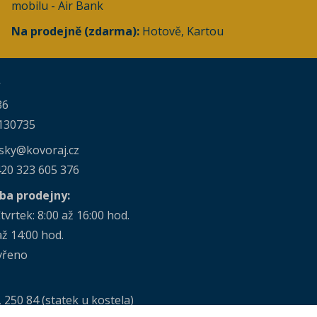
mobilu - Air Bank
Na prodejně (zdarma):
Hotově, Kartou
ý
36
130735
sky@kovoraj.cz
20 323 605 376
oba prodejny:
tvrtek: 8:00 až 16:00 hod.
až 14:00 hod.
vřeno
, 250 84 (statek u kostela)