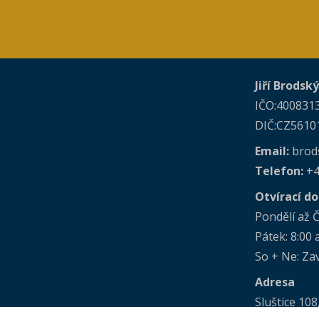
Jiří Brodsk
IČO:400831
DIČ:CZ5610
Email:
brod
Telefon:
+4
Otvírací d
Pondělí až Č
Pátek: 8:00 
So + Ne: Za
Adresa
Sluštice 108