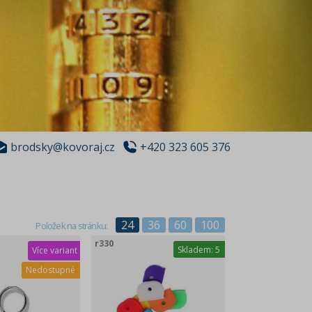
brodsky@kovoraj.cz
+420 323 605 376
24
36
60
100
Položek na stránku:
r330
Skladem:
5
Více variant
Nedostupné