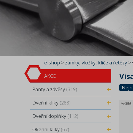
e-shop
>
zámky, vložky, klíče a řetězy
>
Vis
AKCE
Nejn
Panty a závěsy
(319)
Dveřní kliky
(288)
*r356
Dveřní doplňky
(112)
Okenní kliky
(67)