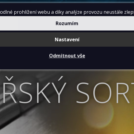
lné prohlížení webu a díky analýze provozu neustále zlepšo
Rozumím
Nastavení
NÍ PODMÍNKY
CENÍK
KONTAKTY
Odmítnout vše
ÁŘSKÝ SOR