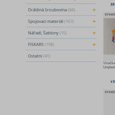
22
Drátěná šroubovina
(66)
01940
Spojovací materiál
(167)
Nářadí, Šablony
(15)
FISKARS
(198)
Ostatní
(41)
Visačka
Uniplas
17
01940