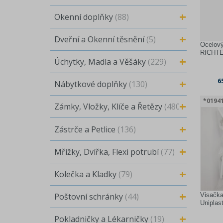
Okenní doplňky
(88)
Dveřní a Okenní těsnění
(5)
Ocelový
RICHTE
Úchytky, Madla a Věšáky
(229)
6
Nábytkové doplňky
(130)
*0194
Zámky, Vložky, Klíče a Řetězy
(480)
Zástrče a Petlice
(136)
Mřížky, Dvířka, Flexi potrubí
(77)
Kolečka a Kladky
(79)
Poštovní schránky
(44)
Visačka
Uniplas
Pokladničky a Lékarničky
(19)