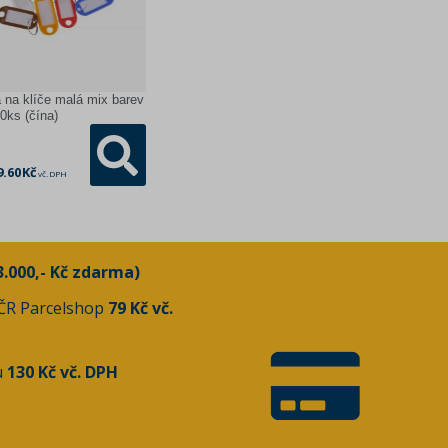
 na klíče malá mix barev
50ks (čína)
9.60 Kč
vč. DPH
3.000,- Kč zdarma)
 ČR Parcelshop
79 Kč vč.
u
130 Kč vč. DPH