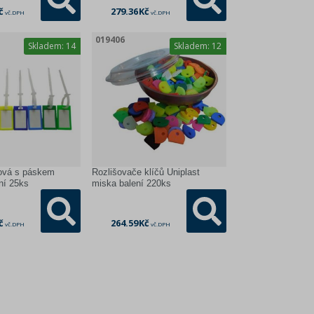
č
279.36 Kč
vč. DPH
vč. DPH
019406
Skladem:
14
Skladem:
12
rová s páskem
Rozlišovače klíčů Uniplast
ní 25ks
miska balení 220ks
č
264.59 Kč
vč. DPH
vč. DPH