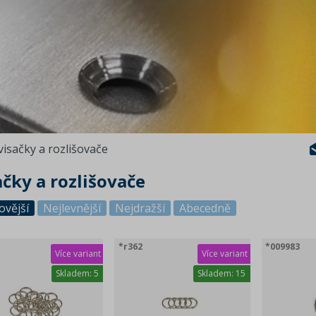
visačky a rozlišovače
ačky a rozlišovače
ovější
Nejlevnější
Nejdražší
Abecedně
*r362
*009983
Více variant
Více variant
Skladem:
5
Skladem:
15