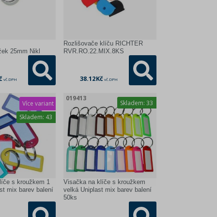
Rozlišovače klíču RICHTER
žek 25mm Nikl
RVR.RO.22.MIX.8KS
č
38.12 Kč
vč. DPH
vč. DPH
019413
Skladem:
33
Více variant
Skladem:
43
líče s kroužkem 1
Visačka na klíče s kroužkem
st mix barev balení
velká Uniplast mix barev balení
50ks