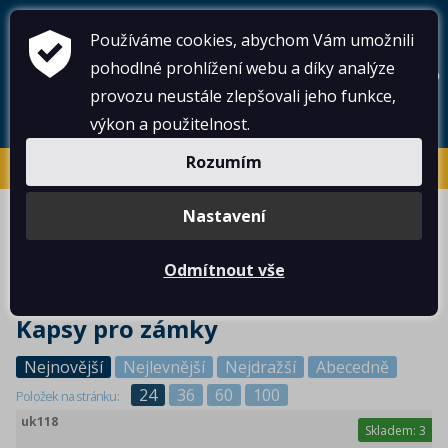
Používáme cookies, abychom Vám umožnili
pohodlné prohlížení webu a díky analýze
provozu neustále zlepšovali jeho funkce,
výkon a použitelnost.
Rozumím
brodsky@kovoraj.cz
+420 323 605 376
Nastavení
e-shop
>
zámky, vložky, klíče a řetězy
>
kapsy pro zámky
Odmítnout vše
Kapsy pro zámky
Nejnovější
Nejlevnější
Nejdražší
Abecedně
24
36
60
100
Položek na stránku:
uk118
Skladem:
3